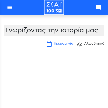
menu
mode_comment
Γνωρίζοντας την ιστορία μας
calendar_today
sort_by_alpha
Ημερομηνία
Αλφαβητικά