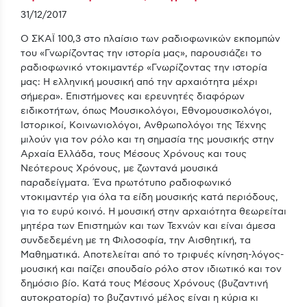
31/12/2017
Ο ΣΚΑΪ 100,3 στο πλαίσιο των ραδιοφωνικών εκπομπών
του «Γνωρίζοντας την ιστορία μας», παρουσιάζει το
ραδιοφωνικό ντοκιμαντέρ «Γνωρίζοντας την ιστορία
μας: Η ελληνική μουσική από την αρχαιότητα μέχρι
σήμερα». Eπιστήμονες και ερευνητές διαφόρων
ειδικοτήτων, όπως Μουσικολόγοι, Εθνομουσικολόγοι,
Ιστορικοί, Κοινωνιολόγοι, Ανθρωπολόγοι της Τέχνης
μιλούν για τον ρόλο και τη σημασία της μουσικής στην
Αρχαία Ελλάδα, τους Μέσους Χρόνους και τους
Νεότερους Χρόνους, με ζωντανά μουσικά
παραδείγματα. Ένα πρωτότυπο ραδιοφωνικό
ντοκιμαντέρ για όλα τα είδη μουσικής κατά περιόδους,
για το ευρύ κοινό. Η μουσική στην αρχαιότητα θεωρείται
μητέρα των Επιστημών και των Τεχνών και είναι άμεσα
συνδεδεμένη με τη Φιλοσοφία, την Αισθητική, τα
Μαθηματικά. Αποτελείται από το τριφυές κίνηση-λόγος-
μουσική και παίζει σπουδαίο ρόλο στον ιδιωτικό και τον
δημόσιο βίο. Κατά τους Μέσους Χρόνους (βυζαντινή
αυτοκρατορία) το βυζαντινό μέλος είναι η κύρια κι