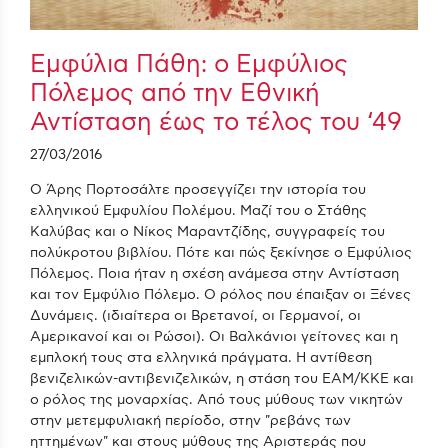
Εμφύλια Πάθη: ο Εμφύλιος
Πόλεμος από την Εθνική
Αντίσταση έως το τέλος του ‘49
27/03/2016
Ο Άρης Πορτοσάλτε προσεγγίζει την ιστορία του
ελληνικού Εμφυλίου Πολέμου. Μαζί του ο Στάθης
Καλύβας και ο Νίκος Μαραντζίδης, συγγραφείς του
πολύκροτου βιβλίου. Πότε και πώς ξεκίνησε ο Εμφύλιος
Πόλεμος. Ποια ήταν η σχέση ανάμεσα στην Αντίσταση
και τον Εμφύλιο Πόλεμο. Ο ρόλος που έπαιξαν οι Ξένες
Δυνάμεις. (ιδιαίτερα οι Βρετανοί, οι Γερμανοί, οι
Αμερικανοί και οι Ρώσοι). Οι Βαλκάνιοι γείτονες και η
εμπλοκή τους στα ελληνικά πράγματα. Η αντίθεση
βενιζελικών-αντιβενιζελικών, η στάση του ΕΑΜ/ΚΚΕ και
ο ρόλος της μοναρχίας. Από τους μύθους των νικητών
στην μετεμφυλιακή περίοδο, στην "ρεβάνς των
ηττημένων" και στους μύθους της Αριστεράς που