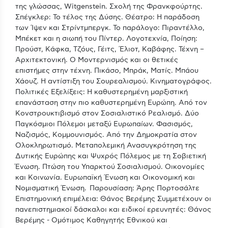
της γλώσσας, Witgenstein. Σχολή της Φρανκφούρτης.
Σπέγκλερ: Το τέλος της Δύσης. Θέατρο: Η παράδοση
των Ίψεν και Στρίντμπεργκ. Το παράλογο: Πιραντέλλο,
Μπέκετ και η σιωπή του Πίντερ. Λογοτεχνία, Ποίηση:
Προύστ, Κάφκα, Τζόυς, Γέιτς, Έλιοτ, Καβάφης. Τέχνη –
Αρχιτεκτονική. Ο Μοντερνισμός και οι θετικές
επιστήμες στην τέχνη. Πικάσο, Μπράκ, Ματίς. Μπάου
Χάουζ. Η αντίστιξη του Σουρεαλισμού. Κινηματογράφος.
Πολιτικές Εξελίξεις: Η καθυστερημένη μαρξιστική
επανάσταση στην πιο καθυστερημένη Ευρώπη. Από τον
Κονστρουκτιβισμό στον Σοσιαλιστικό Ρεαλισμό. Δύο
Παγκόσμιοι Πόλεμοι μεταξύ Ευρωπαίων. Φασισμός,
Ναζισμός, Κομμουνισμός. Από την Δημοκρατία στον
Ολοκληρωτισμό. Μεταπολεμική Ανασυγκρότηση της
Δυτικής Ευρώπης και Ψυχρός Πόλεμος με τη Σοβιετική
Ένωση. Πτώση του Υπαρκτού Σοσιαλισμού. Οικονομίες
και Κοινωνία. Ευρωπαϊκή Ένωση και Οικονομική και
Νομισματική Ένωση. Παρουσίαση: Άρης Πορτοσάλτε
Επιστημονική επιμέλεια: Θάνος Βερέμης Συμμετέχουν οι
πανεπιστημιακοί δάσκαλοι και ειδικοί ερευνητές: Θάνος
Βερέμης - Ομότιμος Καθηγητής Εθνικού και