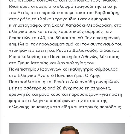
στο ιστορικό-κοινωνικό και πολιτισμικό τους πλαίσιο.
Ιδιαίτερες στάσεις στο ελαφρό τραγούδι της εποχής
του Αττίκ, στο πειραιώτικο ρεμπέτικο του Βαμβακάρη,
στον ρόλο του λαϊκού τραγουδιού στον εμπορικό
κινηματογράφο, στη Σχολή Χατζιδάκι-Θεοδωράκη, στο
ελληνικό ροκ και στους χορευτικούς συρμούς των
δεκαετιών του 40, του 50 και του 60. Την επιστημονική
επιμέλεια, τον προγραμματισμό και τον συντονισμό του
ντοκιμαντέρ έχει η κα. Ρενάτα Δαλιανούδη, διδάκτωρ
Μουσικολογίας του Πανεπιστημίου Αθηνών, λέκτορας
στο Τμήμα Ιστορίας και Αρχαιολογίας του
Πανεπιστημίου Ιωαννίνων και καθηγήτρια-σύμβουλος
στο Ελληνικό Ανοιχτό Πανεπιστήμιο. Ο Άρης
Πορτοσάλτε και η κα. Ρενάτα Δαλιανούδη συνομιλούν
με περισσότερους από 20 έγκριτους επιστήμονες,
ερευνητές και μουσικούς και παρουσιάζουν –για πρώτη
φορά στο ελληνικό ραδιόφωνο- την ιστορία της
ελληνικής μουσικής κατά είδη και ιστορικές περιόδους.