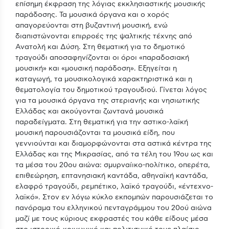
επίσημη έκφραση της λόγιας εκκλησιαστικής μουσικής
παράδοσης. Τα μουσικά όργανα και ο χορός
απαγορεύονται στη βυζαντινή μουσική, ενώ
διαπιστώνονται επιρροές της ψαλτικής τέχνης από
Ανατολή και Δύση. Στη θεματική για το δημοτικό
τραγούδι αποσαφηνίζονται οι όροι «παραδοσιακή
μουσική» και «μουσική παράδοση». Εξηγείται η
καταγωγή, τα μουσικολογικά χαρακτηριστικά και η
θεματολογία του δημοτικού τραγουδιού. Γίνεται λόγος
για τα μουσικά όργανα της στεριανής και νησιωτικής
Ελλάδας και ακούγονται ζωντανά μουσικά
παραδείγματα. Στη θεματική για την αστικο-λαϊκή
μουσική παρουσιάζονται τα μουσικά είδη, που
γεννιούνται και διαμορφώνονται στα αστικά κέντρα της
Ελλάδας και της Μικρασίας, από τα τέλη του 19ου ως και
τα μέσα του 20ου αιώνα: σμυρναίικο-πολίτικο, οπερέτα,
επιθεώρηση, επτανησιακή καντάδα, αθηναϊκή καντάδα,
ελαφρό τραγούδι, ρεμπέτικο, λαϊκό τραγούδι, «έντεχνο-
λαϊκό». Στον εν λόγω κύκλο εκπομπών παρουσιάζεται το
πανόραμα του ελληνικού πενταγράμμου του 20ού αιώνα
μαζί με τους κύριους εκφραστές του κάθε είδους μέσα