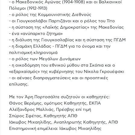
- ο Μακεδονικός Αγώνας (1904-1908) και οι Βαλκανικοί
Πόλεμοι (1912-1913)
- ο ρόλος της Κομμουνιστικής Διεθνούς
- οι Γιουγκοσλάβοι Παρτιζάνοι και ο ρόλος του Τίτο
- η σύσταση της «Λαΐκής Δημοκρατίας» της Μακεδονίας
- ένα «ανύπαρκτο ζήτημα»
- η διάλυση της Γιουγκοσλαβίας και η σύσταση της ΠΓΔΜ
- η διαμάχη Ελλάδας - ΠΓΔΜ για το όνομα και την
πολιτισμική κληρονομιά
- ο ρόλος των Μεγάλων Δυνάμεων
- η οικοδόμηση του εθνικού μύθου στα Σκόπια και ο
«εξαρχαϊσμός» της κυβέρνησης του Νίκολα Γκρουέφσκι
- οι αέναες διαπραγματεύσεις και οι προοπτικές
επίλυσης.
Με τον Άρη Πορτοσάλτε συζητούν οι καθηγητές:
Θάνος Βερέμης, ομότιμος Καθηγητής, ΕΚΠΑ
Αλέξανδρος Μαλλιάς, Πρέσβης επί τιμή
Σπύρος Σφέτας, Καθηγητής ΑΠΘ
Ιάκωβος Μιχαηλίδης, Αναπληρωτής Καθηγητής, ΑΠΘ
Επιστημονική επιμέλεια: Ιάκωβος Μιχαηλίδης