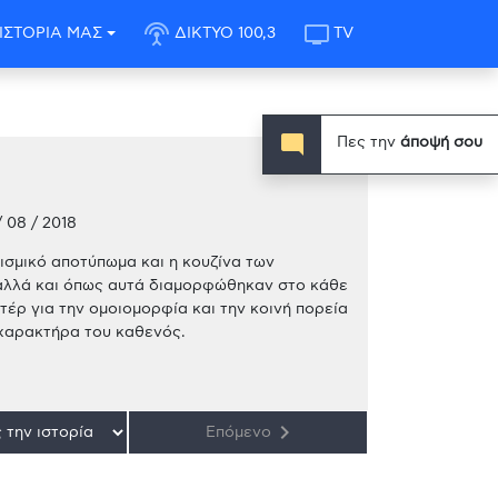
settings_input_antenna
tv
ΙΣΤΟΡΙΑ ΜΑΣ
ΔΙΚΤΥΟ 100,3
TV
mode_comment
Πες την
άποψή σου
 08 / 2018
ιτισμικό αποτύπωμα και η κουζίνα των
 αλλά και όπως αυτά διαμορφώθηκαν στο κάθε
έρ για την ομοιομορφία και την κοινή πορεία
 χαρακτήρα του καθενός.
keyboard_arrow_right
Επόμενο