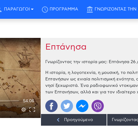
son
schedule
account_balance
ΠΑΡΑΓΩΓΟΙ
ΠΡΟΓΡΑΜΜΑ
ΓΝΩΡΙΖΟΝΤΑΣ ΤΗΝ 
Επτάνησα
Γνωρίζοντας την ιστορία μας: Επτάνησα 26 /
Η ιστορία, η λογοτεχνία, η μουσική, το πολ
Επτανήσων ως ενιαία πολιτισμική ενότητα,
νησί ξεχωριστά. Ένα ραδιοφωνικό ντοκιμαντ
των Επτανήσων, αλλά και για τον ιδιαίτερο
54:06
keyboard_arrow_left
Προηγούμενο