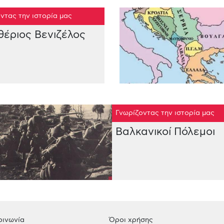
ντας την ιστορία μας
θέριος Βενιζέλος
Γνωρίζοντας την ιστορία μας
Βαλκανικοί Πόλεμοι
οινωνία
Όροι χρήσης