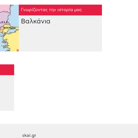
Γνωρίζοντας την ιστορία μας
Βαλκάνια
skai.gr