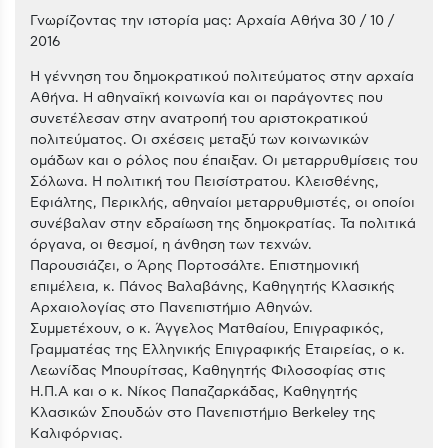
Γνωρίζοντας την ιστορία μας: Αρχαία Αθήνα 30 / 10 /
2016
Η γέννηση του δημοκρατικού πολιτεύματος στην αρχαία
Αθήνα. Η αθηναϊκή κοινωνία και οι παράγοντες που
συνετέλεσαν στην ανατροπή του αριστοκρατικού
πολιτεύματος. Οι σχέσεις μεταξύ των κοινωνικών
ομάδων και ο ρόλος που έπαιξαν. Οι μεταρρυθμίσεις του
Σόλωνα. Η πολιτική του Πεισίστρατου. Κλεισθένης,
Εφιάλτης, Περικλής, αθηναίοι μεταρρυθμιστές, οι οποίοι
συνέβαλαν στην εδραίωση της δημοκρατίας. Τα πολιτικά
όργανα, οι θεσμοί, η άνθηση των τεχνών.
Παρουσιάζει, ο Άρης Πορτοσάλτε. Επιστημονική
επιμέλεια, κ. Πάνος Βαλαβάνης, Καθηγητής Κλασικής
Αρχαιολογίας στο Πανεπιστήμιο Αθηνών.
Συμμετέχουν, ο κ. Άγγελος Ματθαίου, Επιγραφικός,
Γραμματέας της Ελληνικής Επιγραφικής Εταιρείας, ο κ.
Λεωνίδας Μπουρίτσας, Καθηγητής Φιλοσοφίας στις
Η.Π.Α και ο κ. Νίκος Παπαζαρκάδας, Καθηγητής
Κλασικών Σπουδών στο Πανεπιστήμιο Berkeley της
Καλιφόρνιας.