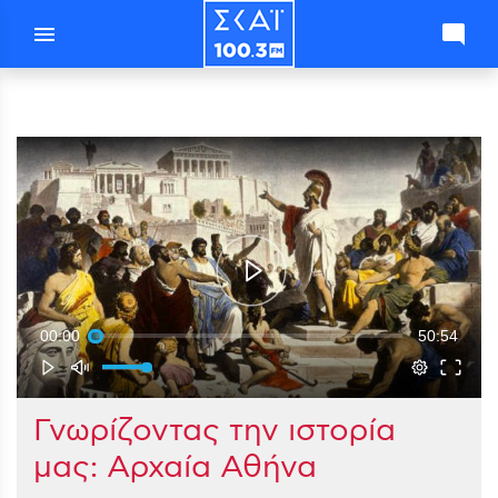
menu
mode_comment
00:00
50:54
Γνωρίζοντας την ιστορία
μας: Αρχαία Αθήνα