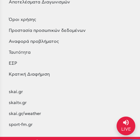
Αποτελέσματα Διαγωνισμών
Όροι χρήσης
Προστασία προσωπικών δεδομένων
Αναφορά προβλήματος
Ταυτότητα
ΕΣΡ
Κρατική Διαφήμιση
skai.gr
skaitv.gr
skai.gr/weather
volume_up
sport-fm.gr
LIVE