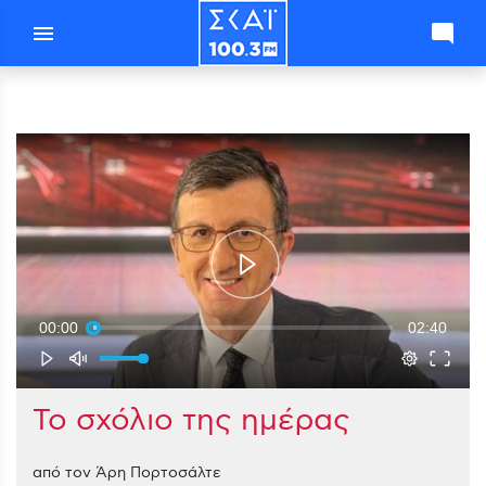
menu
mode_comment
00:00
02:40
Το σχόλιο της ημέρας
από τον Άρη Πορτοσάλτε