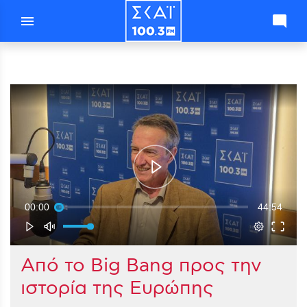
menu
mode_comment
00:00
44:54
Aπό το Big Bang προς την
ιστορία της Ευρώπης