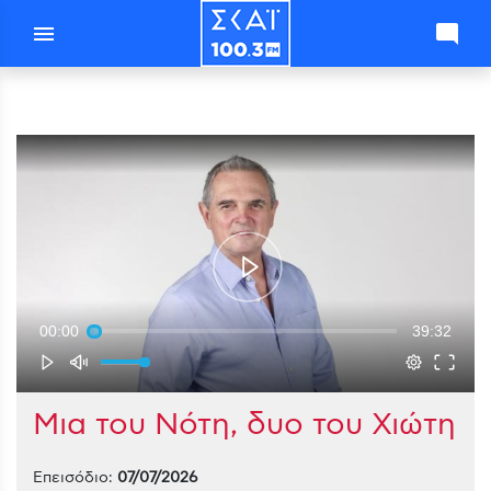
menu
mode_comment
00:00
39:32
Μια του Νότη, δυο του Χιώτη
Επεισόδιο:
07/07/2026