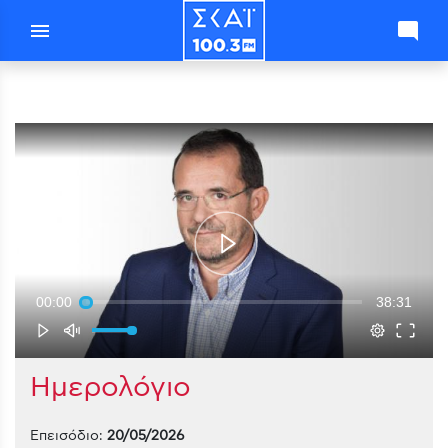
menu
mode_comment
00:00
38:31
Ημερολόγιο
Επεισόδιο:
20/05/2026