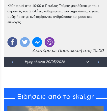
Κάθε πρωί στις 10:00 ο
Παύλος Τσίμας
μοιράζεται με τους
ακροατές του
ΣΚΑΪ
τις καθημερινές του σημειώσεις, σχόλια,
συζητήσεις με ενδιαφέροντες ανθρώπους και μουσικές
επιλογές.
Δευτέρα με Παρασκευή στις 10:00
keyboard_arrow_left
keyboard_arrow_right
Ειδήσεις από το skai.gr