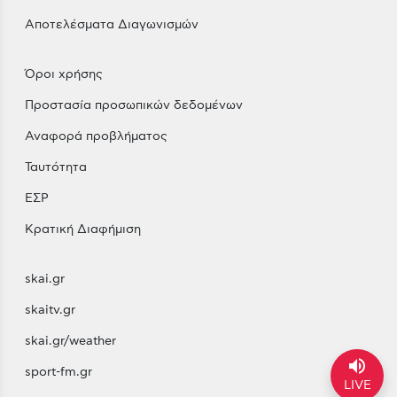
Αποτελέσματα Διαγωνισμών
Όροι χρήσης
Προστασία προσωπικών δεδομένων
Αναφορά προβλήματος
Ταυτότητα
ΕΣΡ
Κρατική Διαφήμιση
skai.gr
skaitv.gr
skai.gr/weather
volume_up
sport-fm.gr
LIVE