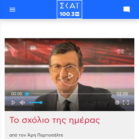
menu
mode_comment
00:00
02:09
Το σχόλιο της ημέρας
από τον Άρη Πορτοσάλτε