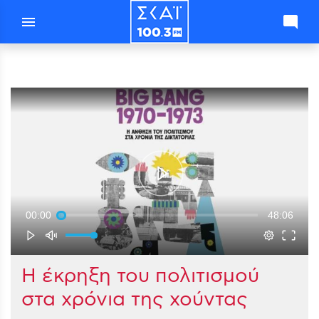
menu
mode_comment
00:00
48:06
Η έκρηξη του πολιτισμού
στα χρόνια της χούντας