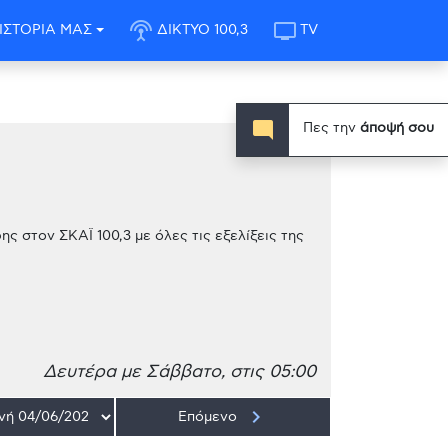
settings_input_antenna
tv
ΙΣΤΟΡΙΑ ΜΑΣ
ΔΙΚΤΥΟ 100,3
TV
mode_comment
Πες την
άποψή σου
ης στον ΣΚΑΪ 100,3 με όλες τις εξελίξεις της
Δευτέρα με Σάββατο, στις 05:00
keyboard_arrow_right
Επόμενο