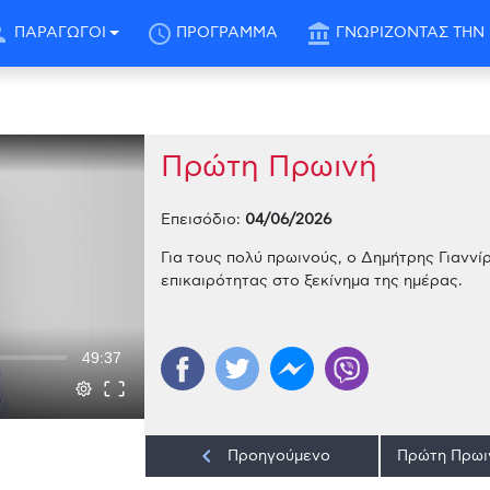
son
schedule
account_balance
ΠΑΡΑΓΩΓΟΙ
ΠΡΟΓΡΑΜΜΑ
ΓΝΩΡΙΖΟΝΤΑΣ ΤΗΝ 
Πρώτη Πρωινή
Επεισόδιο:
04/06/2026
Για τους πολύ πρωινούς, ο Δημήτρης Γιαννίρ
επικαιρότητας στο ξεκίνημα της ημέρας.
49:37
keyboard_arrow_left
Προηγούμενο