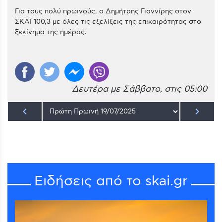
Για τους πολύ πρωινούς, ο Δημήτρης Γιαννίρης στον
ΣΚΑΪ 100,3 με όλες τις εξελίξεις της επικαιρότητας στο
ξεκίνημα της ημέρας.
Δευτέρα με Σάββατο, στις 05:00
keyboard_arrow_left
keyboard_arrow_right
Ειδήσεις από το skai.gr