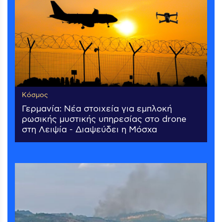
Κόσμος
Γερμανία: Νέα στοιχεία για εμπλοκή
ρωσικής μυστικής υπηρεσίας στο drone
στη Λειψία - Διαψεύδει η Μόσχα