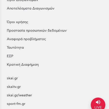
Αποτελέσματα Διαγωνισμών
Όροι χρήσης
Προστασία προσωπικών δεδομένων
Αναφορά προβλήματος
Ταυτότητα
ΕΣΡ
Κρατική Διαφήμιση
skai.gr
skaitv.gr
skai.gr/weather
volume_up
sport-fm.gr
LIVE