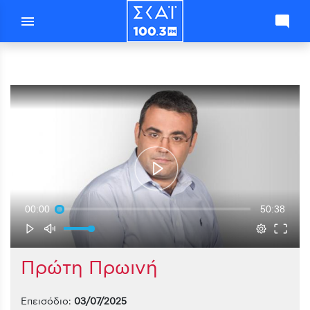
menu
mode_comment
00:00
50:38
Πρώτη Πρωινή
Επεισόδιο:
03/07/2025