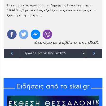
Για τους πολύ πρωινούς, ο Δημήτρης Γιαννίρης στον
ΣΚΑΪ 100,3 με όλες τις εξελίξεις της επικαιρότητας στο
ξεκίνημα της ημέρας.
Δευτέρα με Σάββατο, στις 05:00
keyboard_arrow_left
keyboard_arrow_right
Ειδήσεις από το skai.gr