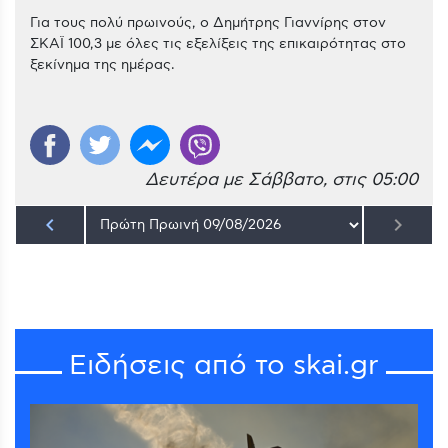
Για τους πολύ πρωινούς, ο Δημήτρης Γιαννίρης στον
ΣΚΑΪ 100,3 με όλες τις εξελίξεις της επικαιρότητας στο
ξεκίνημα της ημέρας.
Δευτέρα με Σάββατο, στις 05:00
keyboard_arrow_left
keyboard_arrow_right
Ειδήσεις από το skai.gr