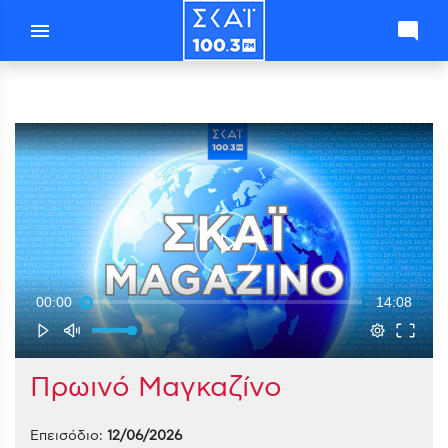
menu
mode_comment
00:00
14:08
Πρωινό Μαγκαζίνο
Επεισόδιο:
12/06/2026