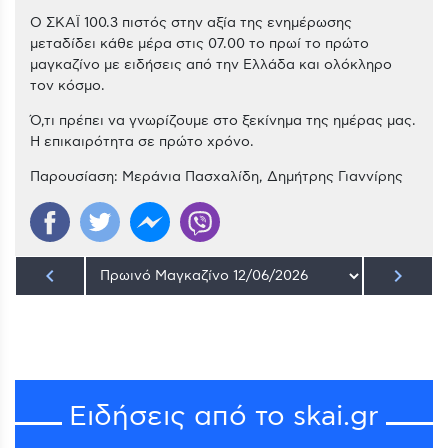
Ο ΣΚΑΪ 100.3 πιστός στην αξία της ενημέρωσης
μεταδίδει κάθε μέρα στις 07.00 το πρωί το πρώτο
μαγκαζίνο με ειδήσεις από την Ελλάδα και ολόκληρο
τον κόσμο.
Ό,τι πρέπει να γνωρίζουμε στο ξεκίνημα της ημέρας μας.
Η επικαιρότητα σε πρώτο χρόνο.
Παρουσίαση: Μεράνια Πασχαλίδη, Δημήτρης Γιαννίρης
keyboard_arrow_left
keyboard_arrow_right
Ειδήσεις από το skai.gr