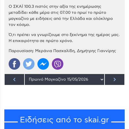
Ο ΣΚΑΪ 100.3 πιστός στην αξία της ενημέρωσης
μεταδίδει κάθε μέρα στις 07.00 το πρωί το πρώτο
μαγκαζίνο με ειδήσεις από την Ελλάδα και ολόκληρο
τον κόσμο.
Ό,τι πρέπει να γνωρίζουμε στο ξεκίνημα της ημέρας μας.
Η επικαιρότητα σε πρώτο χρόνο.
Παρουσίαση: Μεράνια Πασχαλίδη, Δημήτρης Γιαννίρης
keyboard_arrow_left
keyboard_arrow_right
Ειδήσεις από το skai.gr