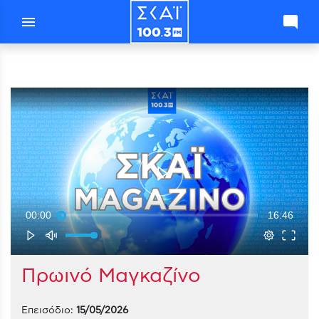
menu
mode_comment
00:00
16:46
Πρωινό Μαγκαζίνο
Επεισόδιο:
15/05/2026