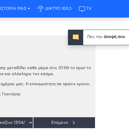
settings_input_antenna
tv
ΙΣΤΟΡΙΑ ΜΑΣ
ΔΙΚΤΥΟ 100,3
TV
mode_comment
Πες την
άποψή σου
ης μεταδίδει κάθε μέρα στις 07.00 το πρωί το
δα και ολόκληρο τον κόσμο.
ς ημέρας μας.
Η επικαιρότητα σε πρώτο χρόνο.
 Γιαννίρης
keyboard_arrow_right
Επόμενο