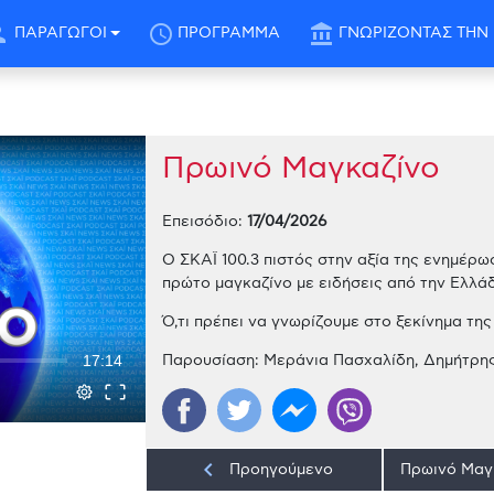
son
schedule
account_balance
ΠΑΡΑΓΩΓΟΙ
ΠΡΟΓΡΑΜΜΑ
ΓΝΩΡΙΖΟΝΤΑΣ ΤΗΝ 
Πρωινό Μαγκαζίνο
Επεισόδιο:
17/04/2026
Ο ΣΚΑΪ 100.3 πιστός στην αξία της ενημέρωσ
πρώτο μαγκαζίνο με ειδήσεις από την Ελλά
Ό,τι πρέπει να γνωρίζουμε στο ξεκίνημα τη
Παρουσίαση: Μεράνια Πασχαλίδη, Δημήτρης
17:14
keyboard_arrow_left
Προηγούμενο