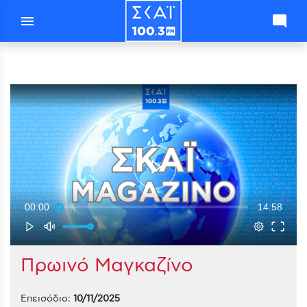
menu
mode_comment
00:00
14:58
Πρωινό Μαγκαζίνο
Επεισόδιο:
10/11/2025