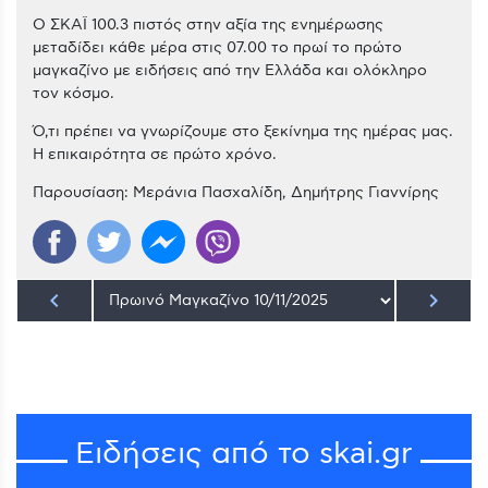
Ο ΣΚΑΪ 100.3 πιστός στην αξία της ενημέρωσης
μεταδίδει κάθε μέρα στις 07.00 το πρωί το πρώτο
μαγκαζίνο με ειδήσεις από την Ελλάδα και ολόκληρο
τον κόσμο.
Ό,τι πρέπει να γνωρίζουμε στο ξεκίνημα της ημέρας μας.
Η επικαιρότητα σε πρώτο χρόνο.
Παρουσίαση: Μεράνια Πασχαλίδη, Δημήτρης Γιαννίρης
keyboard_arrow_left
keyboard_arrow_right
Ειδήσεις από το skai.gr