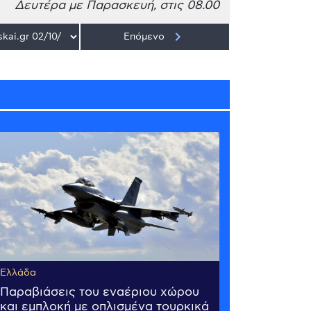
Δευτέρα με Παρασκευή, στις 08.00
keyboard_arrow_right
Επόμενο
Ελλάδα
Παραβιάσεις του εναέριου χώρου
και εμπλοκή με οπλισμένα τουρκικά