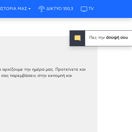
settings_input_antenna
tv
ΙΣΤΟΡΙΑ ΜΑΣ
ΔΙΚΤΥΟ 100,3
TV
mode_comment
Πες την
άποψή σου
 αρχίζουμε την ημέρα μας. Προτείνετε και
ς σας παρεμβάσεις στην εκπομπή και