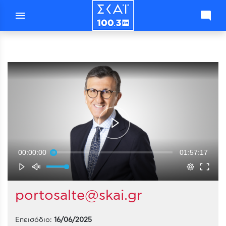
menu
mode_comment
00:00:00
01:57:17
portosalte@skai.gr
Επεισόδιο:
16/06/2025