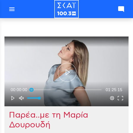
menu
mode_comment
00:00:00
01:25:15
Παρέα..με τη Μαρία
Δουρουδή