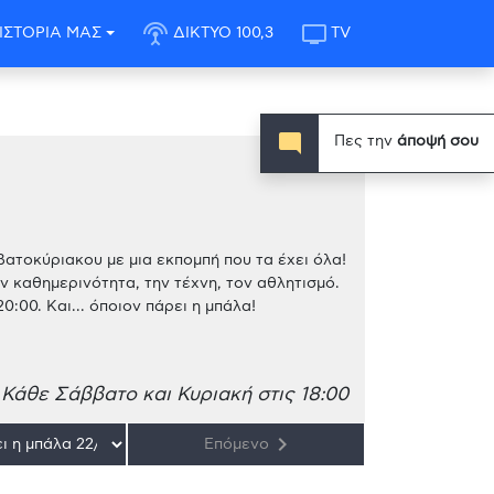
settings_input_antenna
tv
ΙΣΤΟΡΙΑ ΜΑΣ
ΔΙΚΤΥΟ 100,3
TV
mode_comment
Πες την
άποψή σου
ατοκύριακου με μια εκπομπή που τα έχει όλα!
ν καθημερινότητα, την τέχνη, τον αθλητισμό.
0:00. Και... όποιον πάρει η μπάλα!
Κάθε Σάββατο και Κυριακή στις 18:00
keyboard_arrow_right
Επόμενο