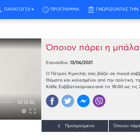
son
schedule
account_balance
ΠΑΡΑΓΩΓΟΙ
ΠΡΟΓΡΑΜΜΑ
ΓΝΩΡΙΖΟΝΤΑΣ ΤΗΝ 
Όποιον πάρει η μπάλα
Επεισόδιο:
13/06/2021
Ο Πέτρος Κιρκιλής σας βάζει σε mood σαββ
Θέματα και καλεσμένοι από την πολιτική, τη
Κάθε Σαββατοκύριακο από τις 18:00 ως τις 2
02:11:52
keyboard_arrow_left
Προηγούμενο