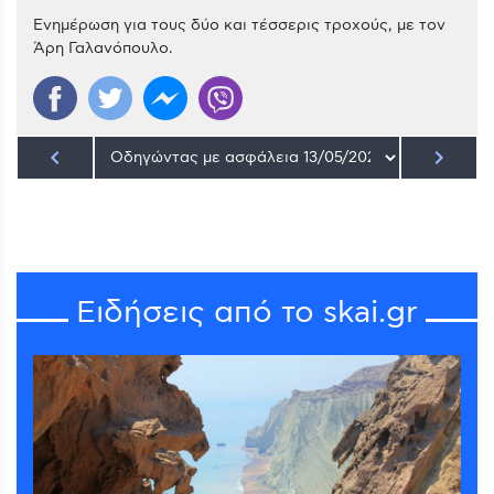
Ενημέρωση για τους δύο και τέσσερις τροχούς, με τον
Άρη Γαλανόπουλο.
keyboard_arrow_left
keyboard_arrow_right
Ειδήσεις από το skai.gr