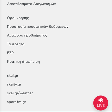
Αποτελέσματα Διαγωνισμών
Όροι χρήσης
Προστασία προσωπικών δεδομένων
Αναφορά προβλήματος
Ταυτότητα
ΕΣΡ
Κρατική Διαφήμιση
skai.gr
skaitv.gr
skai.gr/weather
volume_up
sport-fm.gr
LIVE