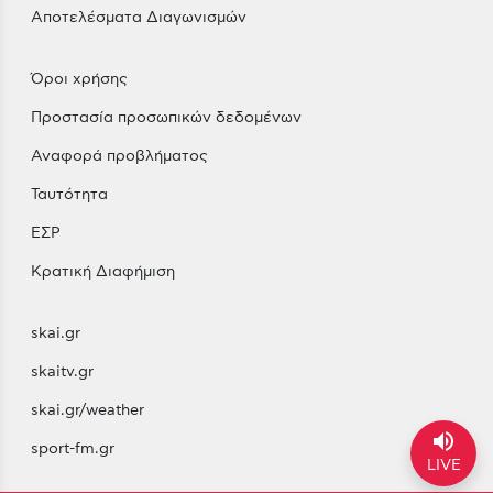
Αποτελέσματα Διαγωνισμών
Όροι χρήσης
Προστασία προσωπικών δεδομένων
Αναφορά προβλήματος
Ταυτότητα
ΕΣΡ
Κρατική Διαφήμιση
skai.gr
skaitv.gr
skai.gr/weather
volume_up
sport-fm.gr
LIVE