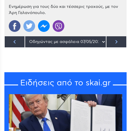
Ενημέρωση για τους δύο και τέσσερις τροχούς, με τον
Άρη Γαλανόπουλο.
keyboard_arrow_left
keyboard_arrow_right
Ειδήσεις από το skai.gr