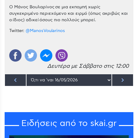
Ο Μάνος Βουλαρίνος σε μια εκπομπή χωρίς
συγκεκριμένο περιεχόμενο και ειρμό (όπως ακριβώς και
ο ίδιος) αδικεί όσους πιο πολλούς μπορεί.
Twitter:
@ManosVoularinos
Δευτέρα με Σάββατο στις 12:00
keyboard_arrow_left
keyboard_arrow_right
Ειδήσεις από το skai.gr