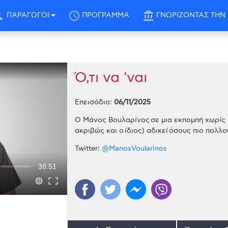
son
schedule
account_balance
ΠΑΡΑΓΩΓΟΙ
ΠΡΟΓΡΑΜΜΑ
ΓΝΩΡΙΖΟΝΤΑΣ ΤΗΝ 
Ό,τι να 'ναι
Επεισόδιο:
06/11/2025
Ο Μάνος Βουλαρίνος σε μια εκπομπή χωρίς 
ακριβώς και ο ίδιος) αδικεί όσους πιο πολλο
Twitter:
@ManosVoularinos
38:51