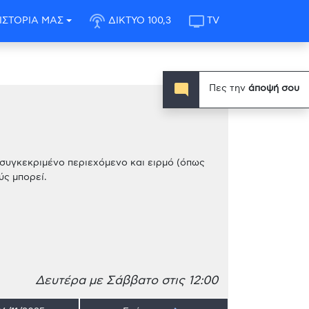
settings_input_antenna
tv
ΙΣΤΟΡΙΑ ΜΑΣ
ΔΙΚΤΥΟ 100,3
TV
mode_comment
Πες την
άποψή σου
συγκεκριμένο περιεχόμενο και ειρμό (όπως
ύς μπορεί.
Δευτέρα με Σάββατο στις 12:00