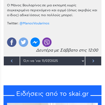
Ο Μάνος Βουλαρίνος σε μια εκπομπή χωρίς
συγκεκριμένο περιεχόμενο και ειρμό (όπως ακριβώς και
ο ίδιος) αδικεί όσους πιο πολλούς μπορεί.
Twitter:
@ManosVoularinos
Δευτέρα με Σάββατο στις 12:00
keyboard_arrow_left
keyboard_arrow_right
Ειδήσεις από το skai.gr