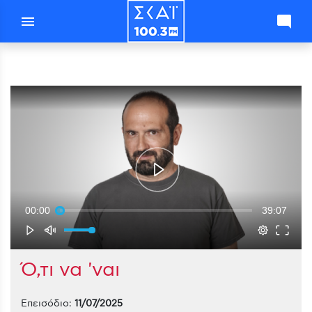
menu
mode_comment
00:00
39:07
Ό,τι να 'ναι
Επεισόδιο:
11/07/2025