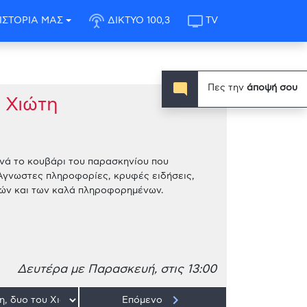
settings_input_antenna
tv
ΙΣΤΟΡΙΑ ΜΑΣ
ΔΙΚΤΥΟ 100,3
TV
mode_comment
Πες την
άποψή σου
 Χιώτη
νά το κουβάρι του παρασκηνίου που
Άγνωστες πληροφορίες, κρυφές ειδήσεις,
ικών και των καλά πληροφορημένων.
Δευτέρα με Παρασκευή, στις 13:00
keyboard_arrow_right
Επόμενο