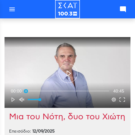
menu
mode_comment
00:00
40:45
Μια του Νότη, δυο του Χιώτη
Επεισόδιο:
12/09/2025