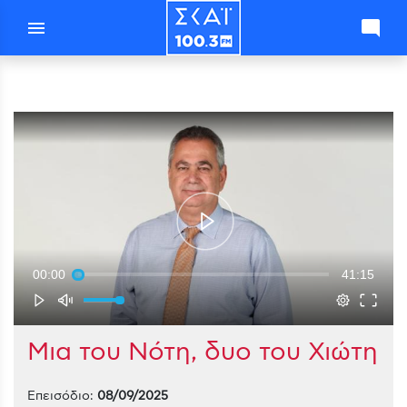
menu
mode_comment
00:00
41:15
Μια του Νότη, δυο του Χιώτη
Επεισόδιο:
08/09/2025