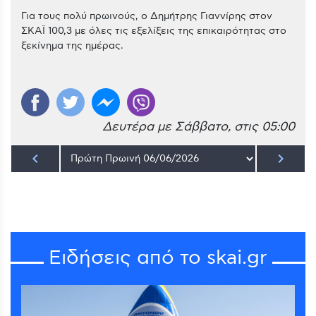
Για τους πολύ πρωινούς, ο Δημήτρης Γιαννίρης στον
ΣΚΑΪ 100,3 με όλες τις εξελίξεις της επικαιρότητας στο
ξεκίνημα της ημέρας.
Δευτέρα με Σάββατο, στις 05:00
keyboard_arrow_left
keyboard_arrow_right
Ειδήσεις από το skai.gr