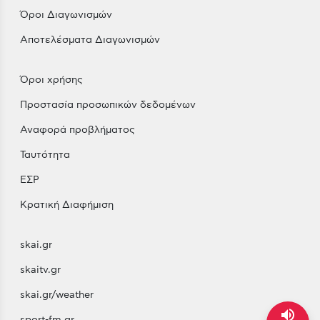
Όροι Διαγωνισμών
Αποτελέσματα Διαγωνισμών
Όροι χρήσης
Προστασία προσωπικών δεδομένων
Αναφορά προβλήματος
Ταυτότητα
ΕΣΡ
Κρατική Διαφήμιση
skai.gr
skaitv.gr
skai.gr/weather
volume_up
sport-fm.gr