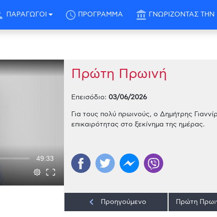
son
schedule
account_balance
ΠΑΡΑΓΩΓΟΙ
ΠΡΟΓΡΑΜΜΑ
ΓΝΩΡΙΖΟΝΤΑΣ ΤΗΝ 
Πρώτη Πρωινή
Επεισόδιο:
03/06/2026
Για τους πολύ πρωινούς, ο Δημήτρης Γιαννίρ
επικαιρότητας στο ξεκίνημα της ημέρας.
49:33
keyboard_arrow_left
Προηγούμενο