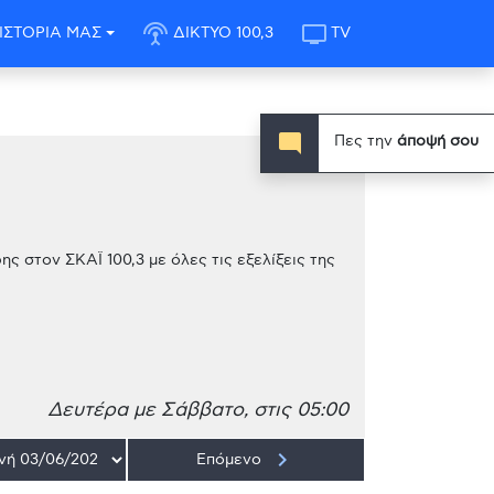
settings_input_antenna
tv
ΙΣΤΟΡΙΑ ΜΑΣ
ΔΙΚΤΥΟ 100,3
TV
mode_comment
Πες την
άποψή σου
ης στον ΣΚΑΪ 100,3 με όλες τις εξελίξεις της
Δευτέρα με Σάββατο, στις 05:00
keyboard_arrow_right
Επόμενο