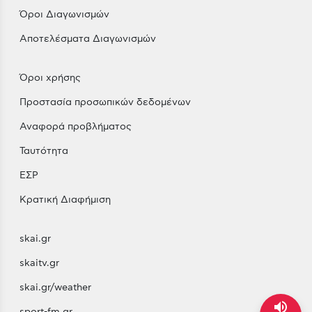
Όροι Διαγωνισμών
Αποτελέσματα Διαγωνισμών
Όροι χρήσης
Προστασία προσωπικών δεδομένων
Αναφορά προβλήματος
Ταυτότητα
ΕΣΡ
Κρατική Διαφήμιση
skai.gr
skaitv.gr
skai.gr/weather
volume_up
sport-fm.gr