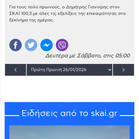
Για τους πολύ πρωινούς, ο Δημήτρης Γιαννίρης στον
ΣΚΑΪ 100,3 με όλες τις εξελίξεις της επικαιρότητας στο
ξεκίνημα της ημέρας.
Δευτέρα με Σάββατο, στις 05:00
keyboard_arrow_left
keyboard_arrow_right
Ειδήσεις από το skai.gr