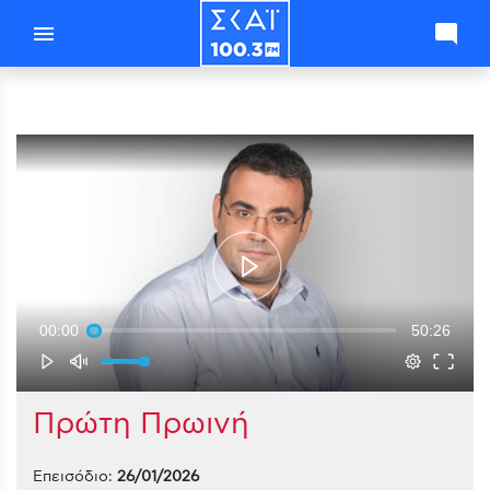
menu
mode_comment
00:00
50:26
Πρώτη Πρωινή
Επεισόδιο:
26/01/2026