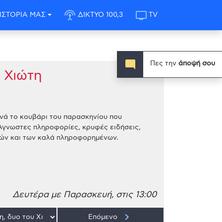
settings_input_antenna
tv
ΙΣΤΟΡΙΑ ΜΑΣ
ΔΙΚΤΥΟ 100,3
TV
mode_comment
Πες την
άποψή σου
 Χιώτη
νά το κουβάρι του παρασκηνίου που
Άγνωστες πληροφορίες, κρυφές ειδήσεις,
ικών και των καλά πληροφορημένων.
Δευτέρα με Παρασκευή, στις 13:00
keyboard_arrow_right
Επόμενο