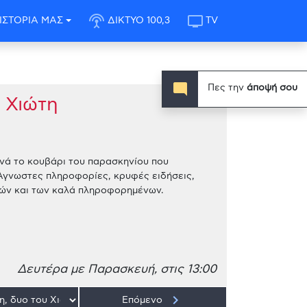
settings_input_antenna
tv
ΙΣΤΟΡΙΑ ΜΑΣ
ΔΙΚΤΥΟ 100,3
TV
mode_comment
Πες την
άποψή σου
 Χιώτη
νά το κουβάρι του παρασκηνίου που
Άγνωστες πληροφορίες, κρυφές ειδήσεις,
ικών και των καλά πληροφορημένων.
Δευτέρα με Παρασκευή, στις 13:00
keyboard_arrow_right
Επόμενο