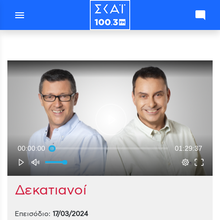
menu
mode_comment
00:00:00
01:29:37
Δεκατιανοί
Επεισόδιο:
17/03/2024