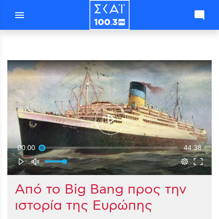
menu
mode_comment
00:00
44:38
Aπό το Big Bang προς την
ιστορία της Ευρώπης