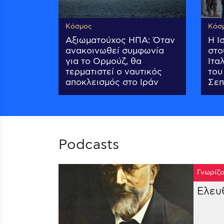
Κόσμος
Κόσ
Αξιωματούχος ΗΠΑ: Όταν
Η Ι
ανακοινωθεί συμφωνία
στο
για το Ορμούζ, θα
Ιτα
τερματιστεί ο ναυτικός
του
αποκλεισμός στο Ιράν
Σεπ
Podcasts
Γνωρίζο
Ελευ