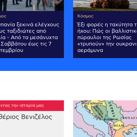
μος
Κόσμος
σπανία ξεκινά ελέγχους
Έξι φορές η ταχύτητα 
υς ταξιδιώτες από
ήχου: Πώς οι βαλλιστικ
λία - Από τα μεσάνυχτα
πύραυλοι της Ρωσίας
 Σαββάτου έως τις 7
«τρυπούν» την ουκραν
τεμβρίου
αεράμυνα
ντας την ιστορία μας
θέριος Βενιζέλος