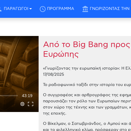
son
schedule
account_balance
ΠΑΡΑΓΩΓΟΙ
ΠΡΟΓΡΑΜΜΑ
ΓΝΩΡΙΖΟΝΤΑΣ ΤΗΝ 
Aπό το Big Bang προς 
Ευρώπης
«Γνωρίζοντας την ευρωπαϊκή ιστορία»: Η Ελ
17/08/2025
Το ραδιοφωνικό ταξίδι στην ιστορία του ευ
Ο συγγραφέας και αρθρογράφος της εφημε
43:19
παρουσιάζει τον ρόλο των Ευρωπαίων περιηγ
στον χώρο της τέχνης και των γραμμάτων, 
της εποχής.
Ο Βίκελμαν, ο Σατωβριάνδος, ο Αμπού και 
και το φιλελληνικό κλίμα, πρόσφεραν στο ε