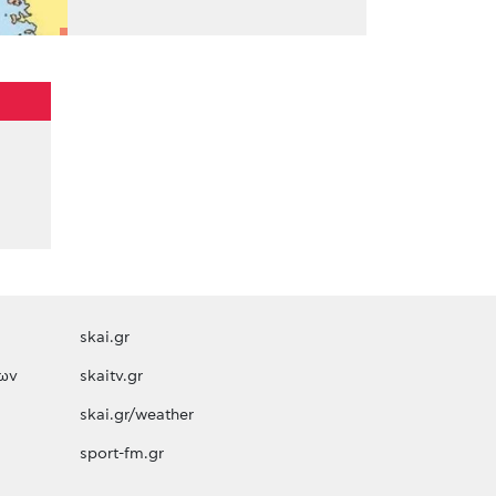
skai.gr
ων
skaitv.gr
skai.gr/weather
sport-fm.gr