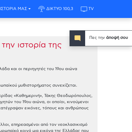
settings_input_antenna
tv
ΙΣΤΟΡΙΑ ΜΑΣ
ΔΙΚΤΥΟ 100,3
TV
mode_comment
Πες την
άποψή σου
την ιστορία της
λάδα και οι περιηγητές του 19ου αιώνα
ρωπαϊκού μυθιστορήματος συνεχίζεται.
ρίδας «Καθημερινή», Τάκης Θεοδωρόπουλος,
ητών του 19ου αιώνα, οι οποίοι, κινούμενοι
κατέγραψαν εικόνες, τόπους και ανθρώπους
άλλοι, επηρεασμένοι από τον νεοκλασικισμό
υρωπαϊκό κοινό μια εικόνα της Ελλάδας που