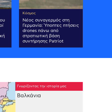
Κόσμος
του
Νέος συναγερμός στη
οί
Γερμανία: Ύποπτες πτήσεις
drones πάνω από
ική
στρατιωτική βάση
συντήρησης Patriot
Γνωρίζοντας την ιστορία μας
Βαλκάνια