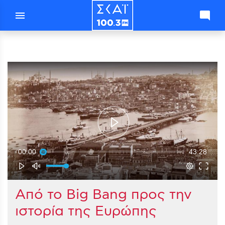
menu
mode_comment
00:00
43:28
Aπό το Big Bang προς την
ιστορία της Ευρώπης