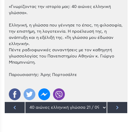
«Γνωρίζοντας την ιστορία μας: 40 αιώνες ελληνική
γλώσσα».
Ελληνική, η γλώσσα που γέννησε το έπος, τη φιλοσοφία,
την επιστήμη, τη λογοτεχνία. Η προέλευσή της, η
ανάπτυξη και η εξέλιξή της. «Τη γλώσσα μου έδωσαν
ελληνική».
Πέντε ραδιοφωνικές συναντήσεις με τον καθηγητή
γλωσσολογίας του Πανεπιστημίου Αθηνών κ. Γιώργο
Μπαμπινιώτη.
Παρουσιαστής: Άρης Πορτοσάλτε
keyboard_arrow_left
keyboard_arrow_right