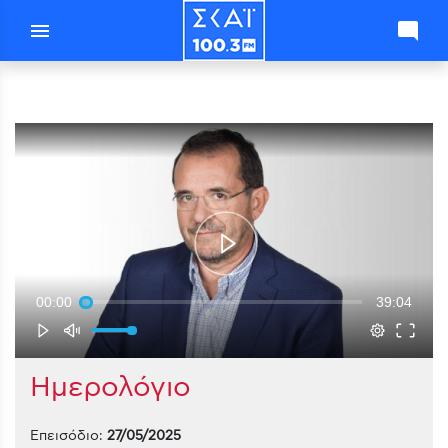
menu
mode_comment
00:00
39:04
Ημερολόγιο
Επεισόδιο:
27/05/2025