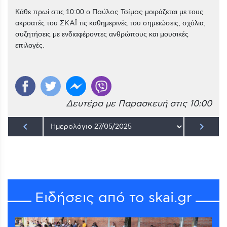
Κάθε πρωί στις 10:00 ο
Παύλος Τσίμας
μοιράζεται με τους
ακροατές του
ΣΚΑΪ
τις καθημερινές του σημειώσεις, σχόλια,
συζητήσεις με ενδιαφέροντες ανθρώπους και μουσικές
επιλογές.
Δευτέρα με Παρασκευή στις 10:00
keyboard_arrow_left
keyboard_arrow_right
Ειδήσεις από το skai.gr