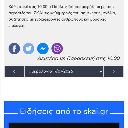
Κάθε πρωί στις 10:00 ο
Παύλος Τσίμας
μοιράζεται με τους
ακροατές του
ΣΚΑΪ
τις καθημερινές του σημειώσεις, σχόλια,
συζητήσεις με ενδιαφέροντες ανθρώπους και μουσικές
επιλογές.
Δευτέρα με Παρασκευή στις 10:00
keyboard_arrow_left
keyboard_arrow_right
Ειδήσεις από το skai.gr