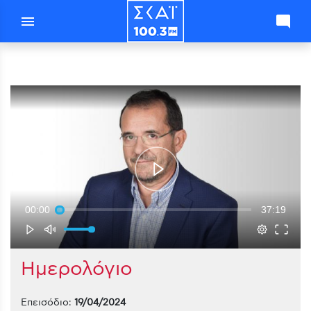
menu
mode_comment
00:00
37:19
Ημερολόγιο
Επεισόδιο:
19/04/2024