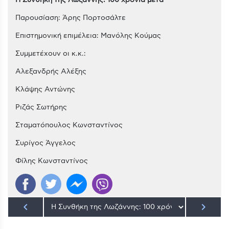
Η Συνθήκη της Λωζάννης: 100 χρόνια μετά
Παρουσίαση: Άρης Πορτοσάλτε
Επιστημονική επιμέλεια: Μανόλης Κούμας
Συμμετέχουν οι κ.κ.:
Αλεξανδρής Αλέξης
Κλάψης Αντώνης
Ριζάς Σωτήρης
Σταματόπουλος Κωνσταντίνος
Συρίγος Άγγελος
Φίλης Κωνσταντίνος
keyboard_arrow_left
keyboard_arrow_right