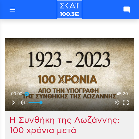
menu
mode_comment
00:00
45:20
Η Συνθήκη της Λωζάννης:
100 χρόνια μετά