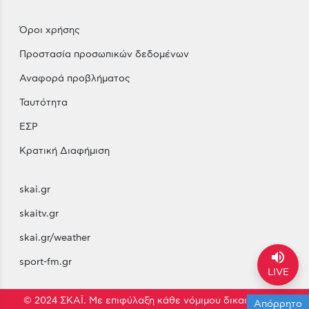
Όροι χρήσης
Προστασία προσωπικών δεδομένων
Αναφορά προβλήματος
Ταυτότητα
ΕΣΡ
Κρατική Διαφήμιση
skai.gr
skaitv.gr
skai.gr/weather
volume_up
sport-fm.gr
LIVE
© 2024 ΣΚΑΪ. Με επιφύλαξη κάθε νόμιμου δικαιώματος.
Απόρρητο