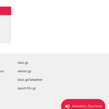
skai.gr
ων
skaitv.gr
skai.gr/weather
sport-fm.gr
volume_up
Ακούστε ζωντανά