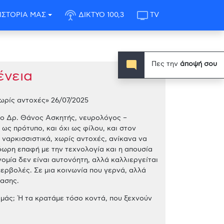
settings_input_antenna
tv
ΙΣΤΟΡΙΑ ΜΑΣ
ΔΙΚΤΥΟ 100,3
TV
mode_comment
Πες την
άποψή σου
ένεια
χωρίς αντοχές» 26/07/2025
 ο Δρ. Θάνος Ασκητής, νευρολόγος –
ως πρότυπο, και όχι ως φίλου, και στον
 ναρκισσιστικά, χωρίς αντοχές, ανίκανα να
όωρη επαφή με την τεχνολογία και η απουσία
ομία δεν είναι αυτονόητη, αλλά καλλιεργείται
περβολές. Σε μια κοινωνία που γερνά, αλλά
τασης.
εμάς; Ή τα κρατάμε τόσο κοντά, που ξεχνούν