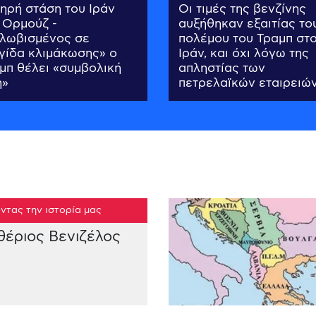
ηρή στάση του Ιράν
Οι τιμές της βενζίνης
 Ορμούζ -
αυξήθηκαν εξαιτίας το
λωβισμένος σε
πολέμου του Τραμπ στ
γίδα κλιμάκωσης» ο
Ιράν, και όχι λόγω της
μπ θέλει «συμβολική
απληστίας των
η»
πετρελαϊκών εταιρειώ
ντας την ιστορία μας
θέριος Βενιζέλος