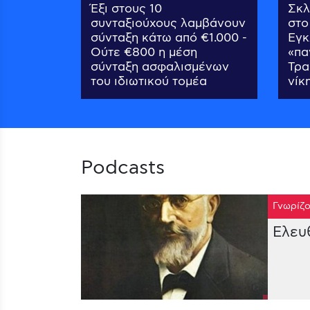
Έξι στους 10
Σκλ
συνταξιούχους λαμβάνουν
στο
σύνταξη κάτω από €1.000 -
Εγκ
Ούτε €800 η μέση
«πα
σύνταξη ασφαλισμένων
Τρα
του ιδιωτικού τομέα
νίκ
Podcasts
Γνωρίζο
Ελευ