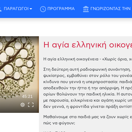
son
schedule
account_balance
ΠΑΡΑΓΩΓΟΙ
ΠΡΟΓΡΑΜΜΑ
ΓΝΩΡΙΖΟΝΤΑΣ ΤΗΝ 
Η αγία ελληνική οικογ
Η αγία ελληνική οικογένεια - «Χωρίς όρια, 
Στη δεύτερη αυτή ραδιοφωνική συνάντηση,
ψυχίατρος, εμβαθύνει στον ρόλο του γονέα 
κίνδυνο που γεννά η υπερπροστασία: παιδιά
αποδεχθούν την ήττα ή την απόρριψη. Η πρ
ορίων θολώνουν την παιδική ηλικία. Η αυτον
45:21
με παρουσία, ειλικρίνεια και αγάπη χωρίς υ
δεν γεννά, η φροντίδα γίνεται πράξη αντίσ
Μαθαίνουμε στα παιδιά μας να ζουν χωρίς 
πώς να φύγουν;