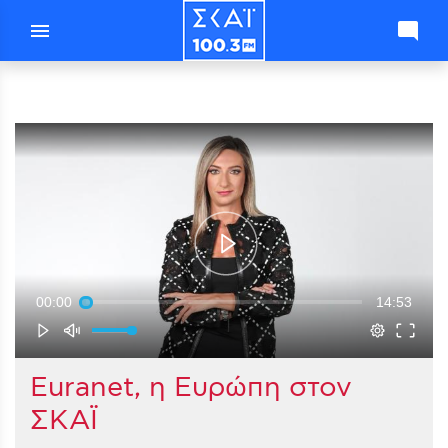
menu
mode_comment
00:00
14:53
Euranet, η Ευρώπη στον
ΣΚΑΪ