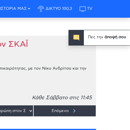
settings_input_antenna
tv
ΙΣΤΟΡΙΑ ΜΑΣ
ΔΙΚΤΥΟ 100,3
TV
mode_comment
Πες την
άποψή σου
ον ΣΚΑΪ
ικαιρότητας, με τον Νίκο Ανδρίτσο και την
Κάθε Σάββατο στις 11:45
keyboard_arrow_right
Επόμενο