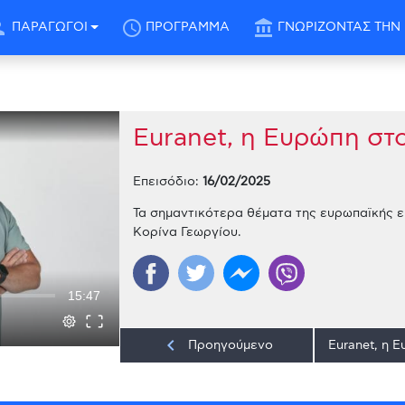
son
schedule
account_balance
ΠΑΡΑΓΩΓΟΙ
ΠΡΟΓΡΑΜΜΑ
ΓΝΩΡΙΖΟΝΤΑΣ ΤΗΝ 
Euranet, η Ευρώπη στ
Επεισόδιο:
16/02/2025
Τα σημαντικότερα θέματα της ευρωπαϊκής επ
Κορίνα Γεωργίου.
15:47
keyboard_arrow_left
Προηγούμενο