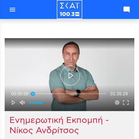
menu
mode_comment
00:00:00
01:35:29
Ενημερωτική Εκπομπή -
Νίκος Ανδρίτσος