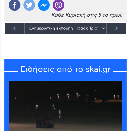
Κάθε Κυριακή στις 5 το πρωί.
keyboard_arrow_left
keyboard_arrow_right
Ειδήσεις από το skai.gr