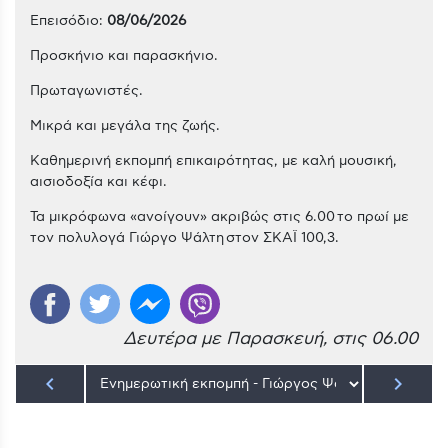
Επεισόδιο:
08/06/2026
Προσκήνιο και παρασκήνιο.
Πρωταγωνιστές.
Μικρά και μεγάλα της ζωής.
Kαθημερινή εκπομπή επικαιρότητας, με καλή μουσική,
αισιοδοξία και κέφι.
Τα μικρόφωνα «ανοίγουν» ακριβώς στις 6.00 το πρωί με
τον πολυλογά Γιώργο Ψάλτη στον ΣΚΑΪ 100,3.
Δευτέρα με Παρασκευή, στις 06.00
keyboard_arrow_left
keyboard_arrow_right