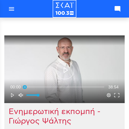
menu
mode_comment
00:00
38:54
Ενημερωτική εκπομπή -
Γιώργος Ψάλτης