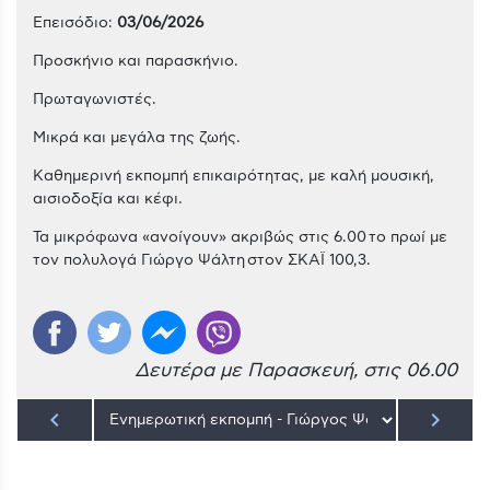
Επεισόδιο:
03/06/2026
Προσκήνιο και παρασκήνιο.
Πρωταγωνιστές.
Μικρά και μεγάλα της ζωής.
Kαθημερινή εκπομπή επικαιρότητας, με καλή μουσική,
αισιοδοξία και κέφι.
Τα μικρόφωνα «ανοίγουν» ακριβώς στις 6.00 το πρωί με
τον πολυλογά Γιώργο Ψάλτη στον ΣΚΑΪ 100,3.
Δευτέρα με Παρασκευή, στις 06.00
keyboard_arrow_left
keyboard_arrow_right