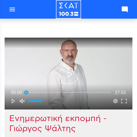
menu
mode_comment
00:00
27:51
Ενημερωτική εκπομπή -
Γιώργος Ψάλτης